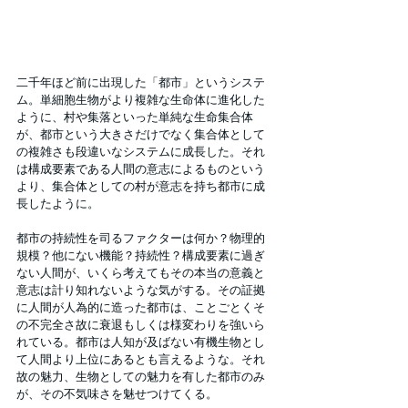
二千年ほど前に出現した「都市」というシステ
ム。単細胞生物がより複雑な生命体に進化した
ように、村や集落といった単純な生命集合体
が、都市という大きさだけでなく集合体として
の複雑さも段違いなシステムに成長した。それ
は構成要素である人間の意志によるものという
より、集合体としての村が意志を持ち都市に成
長したように。
都市の持続性を司るファクターは何か？物理的
規模？他にない機能？持続性？構成要素に過ぎ
ない人間が、いくら考えてもその本当の意義と
意志は計り知れないような気がする。その証拠
に人間が人為的に造った都市は、ことごとくそ
の不完全さ故に衰退もしくは様変わりを強いら
れている。都市は人知が及ばない有機生物とし
て人間より上位にあるとも言えるような。それ
故の魅力、生物としての魅力を有した都市のみ
が、その不気味さを魅せつけてくる。