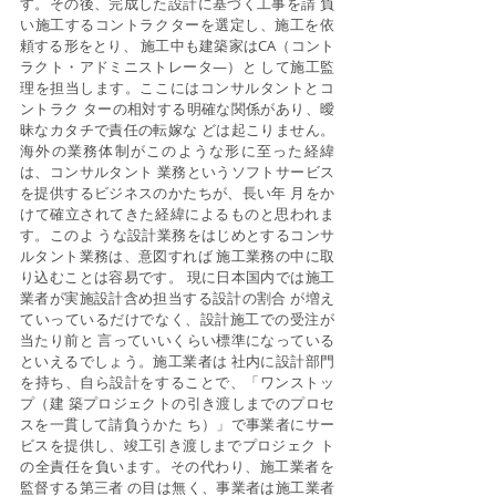
す。その後、完成した設計に基づく工事を請 負
い施工するコントラクターを選定し、施工を依
頼する形をとり、 施工中も建築家はCA（コント
ラクト・アドミニストレータ―）と して施工監
理を担当します。ここにはコンサルタントとコ
ントラク ターの相対する明確な関係があり、曖
昧なカタチで責任の転嫁な どは起こりません。 
海外の業務体制がこのような形に至った経緯
は、コンサルタント 業務というソフトサービス
を提供するビジネスのかたちが、長い年 月をか
けて確立されてきた経緯によるものと思われま
す。このよ うな設計業務をはじめとするコンサ
ルタント業務は、意図すれば 施工業務の中に取
り込むことは容易です。 現に日本国内では施工
業者が実施設計含め担当する設計の割合 が増え
ていっているだけでなく、設計施工での受注が
当たり前と 言っていいくらい標準になっている
といえるでしょう。施工業者は 社内に設計部門
を持ち、自ら設計をすることで、「ワンストッ
プ（建 築プロジェクトの引き渡しまでのプロセ
スを一貫して請負うかた ち）」で事業者にサー
ビスを提供し、竣工引き渡しまでプロジェク ト
の全責任を負います。その代わり、施工業者を
監督する第三者 の目は無く、事業者は施工業者