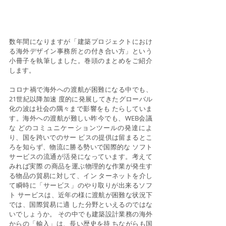
数年間になりますが「建築プロジェクトにおけ
る海外デザイン事務所との付き合い方」という
小冊子を執筆しました。巻頭のまとめをご紹介
します。
コロナ禍で海外への渡航が困難になる中でも、
21世紀以降加速 度的に発展してきたグローバル
化の波は社会の隅々まで影響をも たらしていま
す。海外への渡航が難しい昨今でも、WEB会議
な どのコミュニケーションツールの発達によ
り、国を跨いでのサー ビスの提供は留まるとこ
ろを知らず、物流に勝る勢いで国際的な ソフト
サービスの流通が活発になっています。考えて
みれば実際 の商品を運ぶ物理的な作業が発生す
る物品の貿易に対して、イン ターネットを介し
て瞬時に「サービス」のやり取りが出来るソフ
ト サービスは、近年の様に渡航が困難な状況下
では、国際貿易に適 した分野といえるのではな
いでしょうか。 その中でも建築設計業務の海外
からの「輸入」は、長い歴史を持 ちながらも国