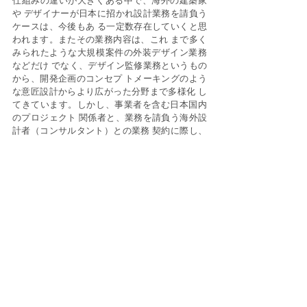
や デザイナーが日本に招かれ設計業務を請負う
ケースは、今後もあ る一定数存在していくと思
われます。またその業務内容は、これ まで多く
みられたような大規模案件の外装デザイン業務
などだけ でなく、デザイン監修業務というもの
から、開発企画のコンセプ トメーキングのよう
な意匠設計からより広がった分野まで多様化 し
てきています。しかし、事業者を含む日本国内
のプロジェクト 関係者と、業務を請負う海外設
計者（コンサルタント）との業務 契約に際し、
業務内容もさることながら根本的な業界の仕組
みの 差による受注者の役割の違いを理解しない
まま業務契約を結ぶこ とで、作業が始まってか
らの誤解、意思疎通の難しさなどの問題 が生
じ、結果として折角の業務も最大限に生かしき
れないままで 終わってしまうケースも度々見ら
れます。 このガイドラインは、このような問題
の一つの解決策となるよう、 海外から設計（デ
ザイン）業務を担当する建築家やデザインコン 
サルタントを招集する際の業務契約を想定し
て、業務契約書の雛 型を提案しています。契約
書内条項に挙げられた項目一つ一つに 説明を加
えることで、主に海外のデザインコンサルタン