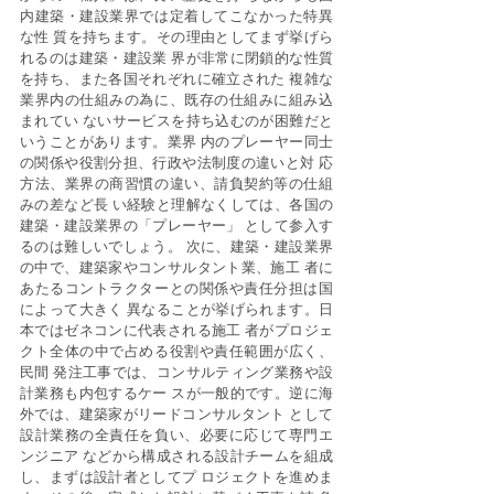
内建築・建設業界では定着してこなかった特異
な性 質を持ちます。その理由としてまず挙げら
れるのは建築・建設業 界が非常に閉鎖的な性質
を持ち、また各国それぞれに確立された 複雑な
業界内の仕組みの為に、既存の仕組みに組み込
まれてい ないサービスを持ち込むのが困難だと
いうことがあります。業界 内のプレーヤー同士
の関係や役割分担、行政や法制度の違いと対 応
方法、業界の商習慣の違い、請負契約等の仕組
みの差など長 い経験と理解なくしては、各国の
建築・建設業界の「プレーヤー」 として参入す
るのは難しいでしょう。 次に、建築・建設業界
の中で、建築家やコンサルタント業、施工 者に
あたるコントラクターとの関係や責任分担は国
によって大きく 異なることが挙げられます。日
本ではゼネコンに代表される施工 者がプロジェ
クト全体の中で占める役割や責任範囲が広く、
民間 発注工事では、コンサルティング業務や設
計業務も内包するケー スが一般的です。逆に海
外では、建築家がリードコンサルタント として
設計業務の全責任を負い、必要に応じて専門エ
ンジニア などから構成される設計チームを組成
し、まずは設計者としてプ ロジェクトを進めま