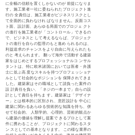
に全幅の信頼を置くしかないのが 前提になりま
す。施工業者一社に委ねられたプロジェクト進
行の 全責任は、施工業者がビジネスリスクとし
て全面的に負わなけれ ばなりません。反面コス
ト面、設計面、あらゆる局面でのプロジェ クト
の進行を施工業者が「コントロール」できるの
で、ビジネスと して考えるならば、プロジェク
トの進行を自らの監理のもと進め られるのは、
利益追求のチャンスをより自由に与えられたも
のと 考えられます。 翻って海外で活動する建築
家をはじめとするプロフェッショナルコ ンサル
タントは、特に欧米諸国においては医者・弁護
士に並ぶ高 度なスキルを持つプロフェッショナ
ルとして社会的なポジションを 保障されてきま
した。建築家はその職域として請負った案件の
設 計責任を負い、「ネジの一本まで」自らの設
計として責任を持ちま す。建築家は「デザイナ
ー」とは根本的に区別され、意匠設計を 中心に
建築に関わるあらゆる技術的な知識を持ち、併
せて社会的、 人類学的、心理的、芸術的観点か
ら建築の価値を理解し提案で きるプロとして案
件に携わることが、プロジェクトに関わるスタ
ン スとしての基本となります。 この様な業界の
仕組みの違いが大きくある中で、海外の建築家